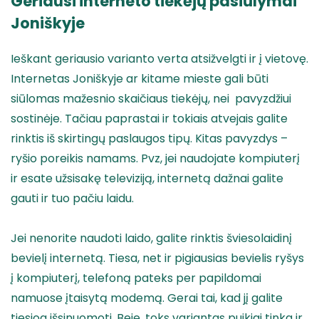
Geriausi interneto tiekėjų pasiūlymai
Joniškyje
Ieškant geriausio varianto verta atsižvelgti ir į vietovę.
Internetas Joniškyje ar kitame mieste gali būti
siūlomas mažesnio skaičiaus tiekėjų, nei pavyzdžiui
sostinėje. Tačiau paprastai ir tokiais atvejais galite
rinktis iš skirtingų paslaugos tipų. Kitas pavyzdys –
ryšio poreikis namams. Pvz, jei naudojate kompiuterį
ir esate užsisakę televiziją, internetą dažnai galite
gauti ir tuo pačiu laidu.
Jei nenorite naudoti laido, galite rinktis šviesolaidinį
bevielį internetą. Tiesa, net ir pigiausias bevielis ryšys
į kompiuterį, telefoną pateks per papildomai
namuose įtaisytą modemą. Gerai tai, kad jį galite
tiesiog išsinuomoti. Beje, toks variantas puikiai tinka ir