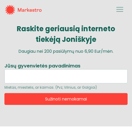
Raskite geriausią
interneto
tiekėją Joniškyje
Daugiau nei
200
pasiūlymų nuo
6,90 Eur/mėn.
Jūsų gyvenvietės pavadinimas
Mietas, miestelis, ar kaimas. (Pvz, Vilnius, ar Galgiai)
Sužinoti nemokamai