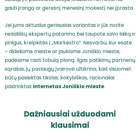
gauti įrangą ar geresnį mėnesinį mokestį nei įprasta.
Jei jums aktualus geriausias variantas ir jūs norite
nešališkų ekspertų patarimo bei taupote savo laiką ir
pinigus, kreipkitės į „Markestro“. Nesvarbu, kur esate
– dideliame mieste ar jaukiame Joniškio mieste,
padėsime rasti tobulą planą. Ilgas patikimų partnerių
sąrašas, jų paslaugų įvairovė užtikrina, kad visuomet
būtų pasiektas tikslas: kokybiškas, racionaliai
pasirinktas
internetas Joniškio mieste
.
Dažniausiai užduodami
klausimai