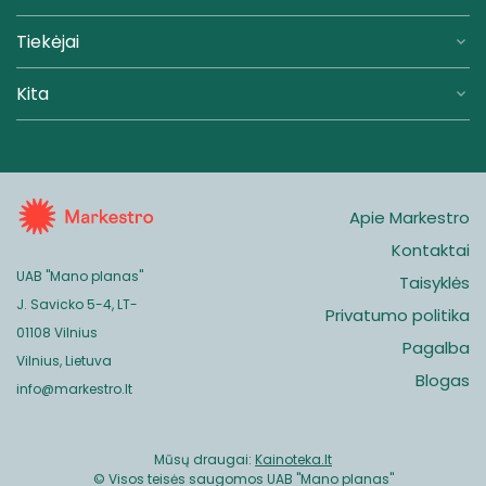
Tiekėjai
Kita
Apie Markestro
Kontaktai
UAB "Mano planas"
Taisyklės
J. Savicko 5-4, LT-
Privatumo politika
01108 Vilnius
Pagalba
Vilnius, Lietuva
Blogas
info@markestro.lt
Mūsų draugai:
Kainoteka.lt
© Visos teisės saugomos UAB "Mano planas"