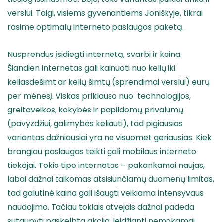
verslui. Taigi, visiems gyvenantiems Joniškyje, tikrai
rasime optimalų interneto paslaugos paketą.
Nusprendus įsidiegti internetą, svarbi ir kaina.
Šiandien internetas gali kainuoti nuo kelių iki
keliasdešimt ar kelių šimtų (sprendimai verslui) eurų
per mėnesį. Viskas priklauso nuo technologijos,
greitaveikos, kokybės ir papildomų privalumų
(pavyzdžiui, galimybės keliauti), tad pigiausias
variantas dažniausiai yra ne visuomet geriausias. Kiek
brangiau paslaugas teikti gali mobilaus interneto
tiekėjai. Tokio tipo internetas – pakankamai naujas,
labai dažnai taikomas atsisiunčiamų duomenų limitas,
tad galutinė kaina gali išaugti veikiama intensyvaus
naudojimo. Tačiau tokiais atvejais dažnai padeda
sutaupyti paskelbta akcija, leidžianti nemokamai