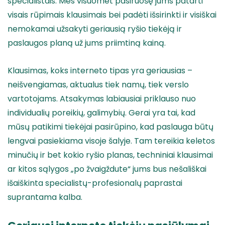
specialistais. Mes visuomet pasiruošę jums patarti
visais rūpimais klausimais bei padėti išsirinkti ir visiškai
nemokamai užsakyti geriausią ryšio tiekėją ir
paslaugos planą už jums priimtiną kainą.
Klausimas, koks interneto tipas yra geriausias –
neišvengiamas, aktualus tiek namų, tiek verslo
vartotojams. Atsakymas labiausiai priklauso nuo
individualių poreikių, galimybių. Gerai yra tai, kad
mūsų patikimi tiekėjai pasirūpino, kad paslauga būtų
lengvai pasiekiama visoje šalyje. Tam tereikia keletos
minučių ir bet kokio ryšio planas, techniniai klausimai
ar kitos sąlygos „po žvaigždute“ jums bus nešališkai
išaiškinta specialistų-profesionalų paprastai
suprantama kalba.