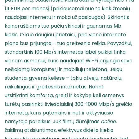
14 EUR per mėnesį (priklausomai nuo to kiek žmonių
naudojasi internetu ir moka už paslaugas). Skiriantis
kainoraščiams tuo pačiu skiriasi ir gaunamas Mb
kiekis. O kuo daugiau prietaisų prie vieno interneto
plano bus prijungta – tuo greitesnio reikia. Pavyzdžiui,
standartinis 100 Mb/s internetas labai puikiai tinka
vienam asmeniui, kuris naudojant Wi-Fi prijungia savo
nešiojamą kompiuterį ir mobiliųjų telefoną. Jeigu
studentai gyvena keliese – tokiu atveju, natūralu,
reikalingas ir greitesnis internetas. Norint
užsitikrinti komfortą, greitį ir kokybę keli asmenys
turėtų pasirinkti šviesolaidinį 300-1000 Mbp/s greičio
internetą, kuris patenkins ir net ir aktyviausio
naršytojo poreikius. Juk filmų žiūrėjimas
online
,
žaidimų atsisiuntimas, efektyvus didelio kiekio
konspektų persiutimas – studento kasdienybė, tad