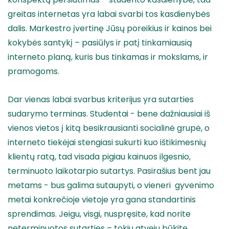
greitas internetas yra labai svarbi tos kasdienybės
dalis. Markestro įvertinę Jūsų poreikius ir kainos bei
kokybės santykį – pasiūlys ir patį tinkamiausią
interneto planą, kuris bus tinkamas ir mokslams, ir
pramogoms.
Dar vienas labai svarbus kriterijus yra sutarties
sudarymo terminas. Studentai - bene dažniausiai iš
vienos vietos į kitą besikrausianti socialinė grupė, o
interneto tiekėjai stengiasi sukurti kuo ištikimesnių
klientų ratą, tad visada pigiau kainuos ilgesnio,
terminuoto laikotarpio sutartys. Pasirašius bent jau
metams - bus galima sutaupyti, o vieneri gyvenimo
metai konkrečioje vietoje yra gana standartinis
sprendimas. Jeigu, visgi, nuspręsite, kad norite
neterminuotos sutarties – tokiu atveju būkite