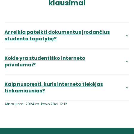
klausimai
Ar reikia pateikti dokumentus įrodančius
studento tapatybę?
Kokie yra studentiško interneto
privalumai?
Kaip nuspręsti, kuris interneto tiekėjas
tinkamiausias?
Atnaujinta: 2024 m. kovo 28d. 12:12