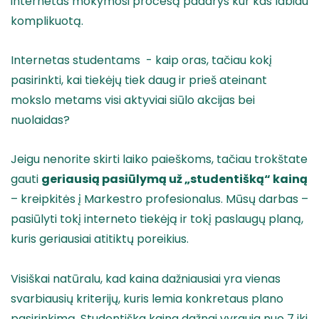
internetas mokymosi procesą padarys kur kas labiau
komplikuotą.
Internetas studentams - kaip oras, tačiau kokį
pasirinkti, kai tiekėjų tiek daug ir prieš ateinant
mokslo metams visi aktyviai siūlo akcijas bei
nuolaidas?
Jeigu nenorite skirti laiko paieškoms, tačiau trokštate
gauti
geriausią pasiūlymą už „studentišką“ kainą
– kreipkitės į Markestro profesionalus. Mūsų darbas –
pasiūlyti tokį interneto tiekėją ir tokį paslaugų planą,
kuris geriausiai atitiktų poreikius.
Visiškai natūralu, kad kaina dažniausiai yra vienas
svarbiausių kriterijų, kuris lemia konkretaus plano
pasirinkimą. Studentiška kaina dažnai vyrauja nuo 7 iki