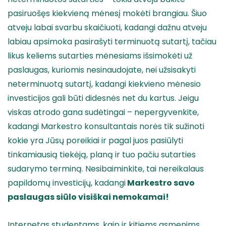
pasiruošęs kiekvieną mėnesį mokėti brangiau. Šiuo
atveju labai svarbu skaičiuoti, kadangi dažnu atveju
labiau apsimoka pasirašyti terminuotą sutartį, tačiau
likus keliems sutarties mėnesiams išsimokėti už
paslaugas, kuriomis nesinaudojate, nei užsisakyti
neterminuotą sutartį, kadangi kiekvieno mėnesio
investicijos gali būti didesnės net du kartus. Jeigu
viskas atrodo gana sudėtingai – nepergyvenkite,
kadangi Markestro konsultantais norės tik sužinoti
kokie yra Jūsų poreikiai ir pagal juos pasiūlyti
tinkamiausią tiekėją, planą ir tuo pačiu sutarties
sudarymo terminą. Nesibaiminkite, tai nereikalaus
papildomų investicijų, kadangi
Markestro savo
paslaugas siūlo visiškai nemokamai!
Internetas studentams, kaip ir kitiems asmenims,