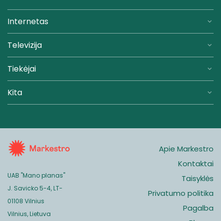
Internetas
Televizija
Tiekėjai
Kita
Apie Markestro
Kontaktai
UAB "Mano planas"
Taisyklės
J. Savicko 5-4, LT-
Privatumo politika
01108 Vilnius
Pagalba
Vilnius, Lietuva