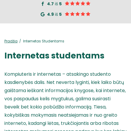
4.7
iš
5
4.9
iš
5
Pradžia
Internetas Studentams
Internetas studentams
Kompiuteris ir internetas – atsakingo studento
kasdienybės dalis. Net neverta lyginti, kiek laiko būtų
gaištama ieškant informacijos knygose, kai internete,
vos paspaudus kelis mygtukus, galima susirasti
beveik bet kokio pobūdžio informaciją. Tiesa,
kokybiškas mokymasis neatsiejamas ir nuo greito
interneto, kadangi lėtas, trukčiojantis arba ribotas