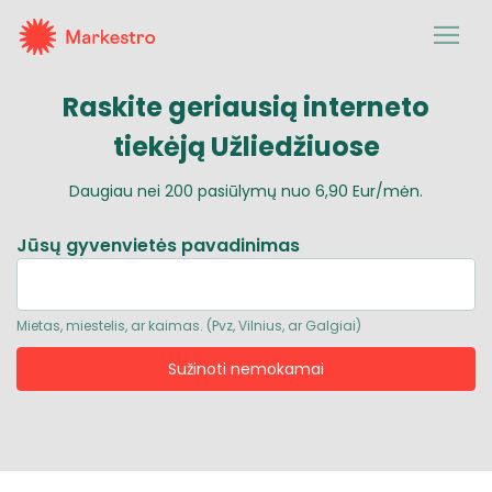
Raskite geriausią
interneto
tiekėją Užliedžiuose
Daugiau nei
200
pasiūlymų nuo
6,90 Eur/mėn.
Jūsų gyvenvietės pavadinimas
Mietas, miestelis, ar kaimas. (Pvz, Vilnius, ar Galgiai)
Sužinoti nemokamai