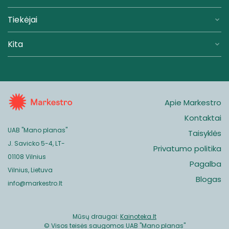
Tiekėjai
Kita
Apie Markestro
Kontaktai
UAB "Mano planas"
Taisyklės
J. Savicko 5-4, LT-
Privatumo politika
01108 Vilnius
Pagalba
Vilnius, Lietuva
Blogas
info@markestro.lt
Mūsų draugai:
Kainoteka.lt
© Visos teisės saugomos UAB "Mano planas"