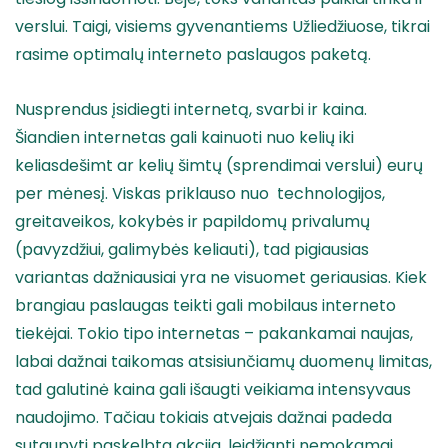
verslui. Taigi, visiems gyvenantiems Užliedžiuose, tikrai
rasime optimalų interneto paslaugos paketą.
Nusprendus įsidiegti internetą, svarbi ir kaina.
Šiandien internetas gali kainuoti nuo kelių iki
keliasdešimt ar kelių šimtų (sprendimai verslui) eurų
per mėnesį. Viskas priklauso nuo technologijos,
greitaveikos, kokybės ir papildomų privalumų
(pavyzdžiui, galimybės keliauti), tad pigiausias
variantas dažniausiai yra ne visuomet geriausias. Kiek
brangiau paslaugas teikti gali mobilaus interneto
tiekėjai. Tokio tipo internetas – pakankamai naujas,
labai dažnai taikomas atsisiunčiamų duomenų limitas,
tad galutinė kaina gali išaugti veikiama intensyvaus
naudojimo. Tačiau tokiais atvejais dažnai padeda
sutaupyti paskelbta akcija, leidžianti nemokamai