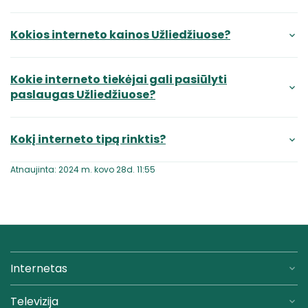
Kokios interneto kainos Užliedžiuose?
Kokie interneto tiekėjai gali pasiūlyti
paslaugas Užliedžiuose?
Kokį interneto tipą rinktis?
Atnaujinta: 2024 m. kovo 28d. 11:55
Internetas
Televizija