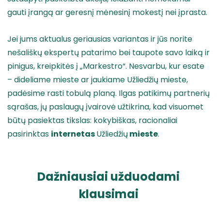
gauti įrangą ar geresnį mėnesinį mokestį nei įprasta.
Jei jums aktualus geriausias variantas ir jūs norite
nešališkų ekspertų patarimo bei taupote savo laiką ir
pinigus, kreipkitės į „Markestro“. Nesvarbu, kur esate
– dideliame mieste ar jaukiame Užliedžių mieste,
padėsime rasti tobulą planą. Ilgas patikimų partnerių
sąrašas, jų paslaugų įvairovė užtikrina, kad visuomet
būtų pasiektas tikslas: kokybiškas, racionaliai
pasirinktas
internetas
Užliedžių
mieste
.
Dažniausiai užduodami
klausimai