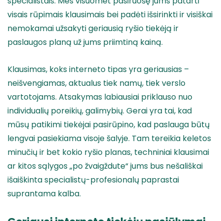
specialistais. Mes visuomet pasiruošę jums patarti
visais rūpimais klausimais bei padėti išsirinkti ir visiškai
nemokamai užsakyti geriausią ryšio tiekėją ir
paslaugos planą už jums priimtiną kainą.
Klausimas, koks interneto tipas yra geriausias –
neišvengiamas, aktualus tiek namų, tiek verslo
vartotojams. Atsakymas labiausiai priklauso nuo
individualių poreikių, galimybių. Gerai yra tai, kad
mūsų patikimi tiekėjai pasirūpino, kad paslauga būtų
lengvai pasiekiama visoje šalyje. Tam tereikia keletos
minučių ir bet kokio ryšio planas, techniniai klausimai
ar kitos sąlygos „po žvaigždute“ jums bus nešališkai
išaiškinta specialistų-profesionalų paprastai
suprantama kalba.