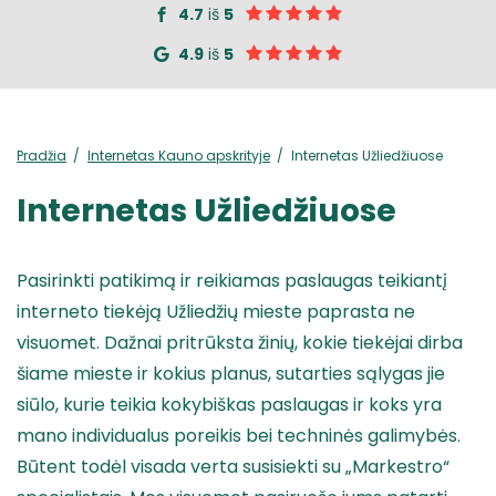
4.7
iš
5
4.9
iš
5
Pradžia
Internetas Kauno apskrityje
Internetas Užliedžiuose
Internetas Užliedžiuose
Pasirinkti patikimą ir reikiamas paslaugas teikiantį
interneto tiekėją Užliedžių mieste paprasta ne
visuomet. Dažnai pritrūksta žinių, kokie tiekėjai dirba
šiame mieste ir kokius planus, sutarties sąlygas jie
siūlo, kurie teikia kokybiškas paslaugas ir koks yra
mano individualus poreikis bei techninės galimybės.
Būtent todėl visada verta susisiekti su „Markestro“