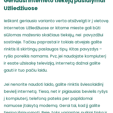
Geriausi interneto tiekėjų pasiūlymai
Užliedžiuose
Ieškant geriausio varianto verta atsižvelgti ir į vietovę.
Internetas Užliedžiuose ar kitame mieste gali būti
siūlomas mažesnio skaičiaus tiekėjų, nei pavyzdžiui
sostinėje. Tačiau paprastai ir tokiais atvejais galite
rinktis iš skirtingų paslaugos tipų. Kitas pavyzdys –
ryšio poreikis namams. Pvz, jei naudojate kompiuterį
ir esate užsisakę televiziją, internetą dažnai galite
gauti ir tuo pačiu laidu.
Jei nenorite naudoti laido, galite rinktis šviesolaidinį
bevielį internetą. Tiesa, net ir pigiausias bevielis ryšys
į kompiuterį, telefoną pateks per papildomai
namuose įtaisytą modemą. Gerai tai, kad jį galite
tiesiog išsinuomoti. Beje, toks variantas puikiai tinka ir