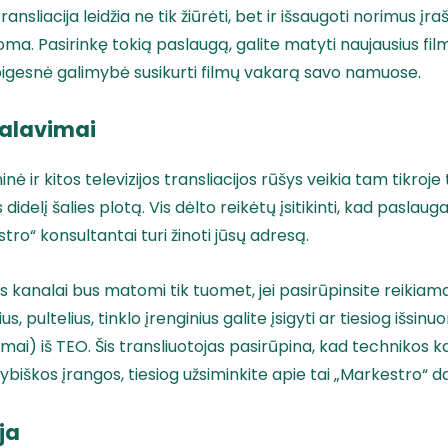
nsliacija leidžia ne tik žiūrėti, bet ir išsaugoti norimus įra
ma. Pasirinkę tokią paslaugą, galite matyti naujausius fi
i pigesnė galimybė susikurti filmų vakarą savo namuose.
kalavimai
 ir kitos televizijos transliacijos rūšys veikia tam tikroje te
s didelį šalies plotą. Vis dėlto reikėtų įsitikinti, kad paslau
ro“ konsultantai turi žinoti jūsų adresą.
os kanalai bus matomi tik tuomet, jei pasirūpinsite reikiam
s, pultelius, tinklo įrenginius galite įsigyti ar tiesiog išsinu
mai) iš TEO. Šis transliuotojas pasirūpina, kad technikos 
biškos įrangos, tiesiog užsiminkite apie tai „Markestro“ da
ja