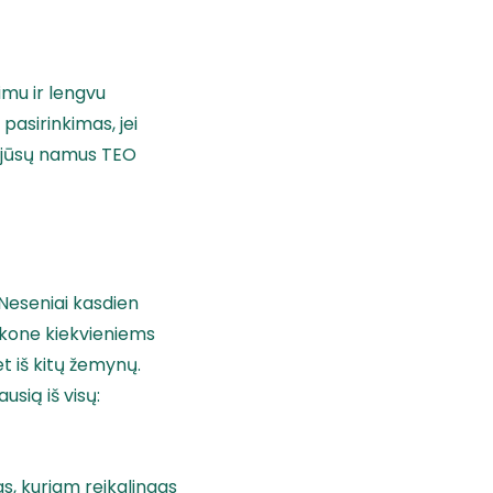
kimu ir lengvu
pasirinkimas, jei
d jūsų namus TEO
Neseniai kasdien
n kone kiekvieniems
t iš kitų žemynų.
usią iš visų:
pas, kuriam reikalingas