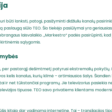
ija
 turi būti lanksti, patogi, pasižyminti didžiuliu kanalų pasirin
 paslaugą siūlo TEO. Šio tiekėjo pasiūlymai yra geriausias 
ebrangaus laisvalaikio. „Markestro“ padės pasirūpinti, ka
šskirtinėmis sąlygomis.
limybės
, per pastarąjį dešimtmetį patyrusi ekstremalių pokyčių. 
s kelis kanalus, kurių kilmė – artimiausios šalys. Šiandie
i ir net tūkstančiai programų. Jie televizorius pasiekia ne
televizijos tipuose. TEO savo privatiems klientams modernia
rūšis kitaip dar vadinama internetine. Tai – transliacijos ti