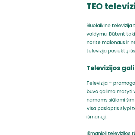
TEO televiz
Šiuolaikinė televizija
valdymu. Būtent tokią
norite malonaus ir n
televizija pasiektų i
Televizijos ga
Televizija – pramoga
buvo galima matyti vo
namams siūlomi šimta
Visa paslaptis slypi 
išmanųjį.
Išmanioji televizijos 