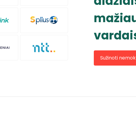
didžiai
mažiau
vardai
Sužinoti nemo