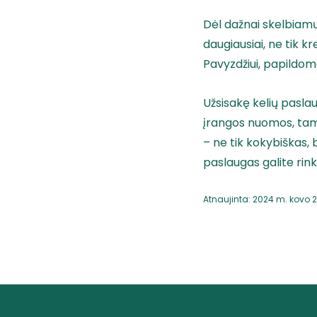
Dėl dažnai skelbiamų 
daugiausiai, ne tik k
Pavyzdžiui, papildom
Užsisakę kelių paslau
įrangos nuomos, tam t
– ne tik kokybiškas,
paslaugas galite rin
Atnaujinta: 2024 m. kovo 2