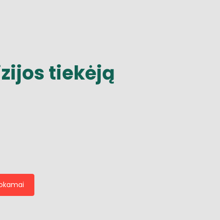
izijos
tiekėją
mokamai