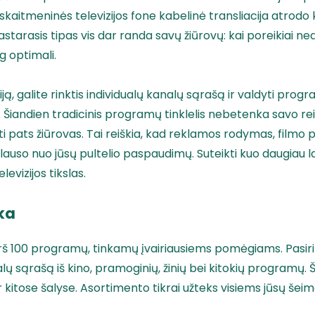
 skaitmeninės televizijos fone kabelinė transliacija atrodo 
tarasis tipas vis dar randa savų žiūrovų: kai poreikiai ned
og optimali.
iją, galite rinktis individualų kanalų sąrašą ir valdyti progr
 Šiandien tradicinis programų tinklelis nebetenka savo re
ti pats žiūrovas. Tai reiškia, kad reklamos rodymas, filmo p
auso nuo jūsų pultelio paspaudimų. Suteikti kuo daugiau la
levizijos tikslas.
ka
virš 100 programų, tinkamų įvairiausiems pomėgiams. Pasirin
alų sąrašą iš kino, pramoginių, žinių bei kitokių programų. 
 ir kitose šalyse. Asortimento tikrai užteks visiems jūsų šei