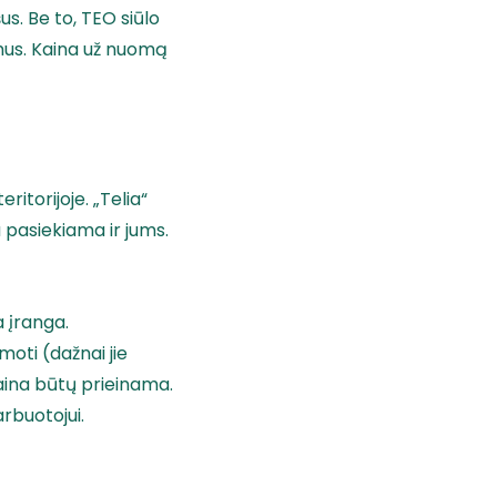
šus. Be to, TEO siūlo
lmus. Kaina už nuomą
ritorijoje. „Telia“
ga pasiekiama ir jums.
a įranga.
omoti (dažnai jie
kaina būtų prieinama.
rbuotojui.