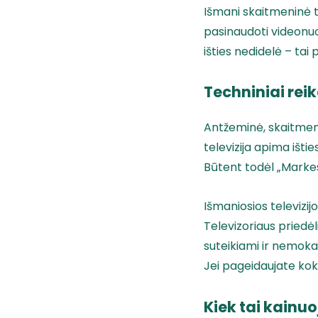
Išmani skaitmeninė tra
pasinaudoti videonuo
išties nedidelė – ta
Techniniai rei
Antžeminė, skaitmeninė
televizija apima ištie
Būtent todėl „Markest
Išmaniosios televizij
Televizoriaus priedėliu
suteikiami ir nemoka
Jei pageidaujate koky
Kiek tai kainuo