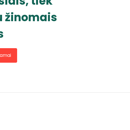
siais, tiek
 žinomais
s
kamai