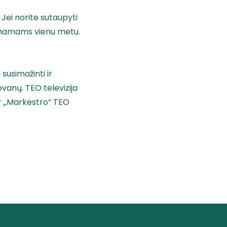
 Jei norite sutaupyti
as namams vienu metu.
susimažinti ir
ovanų. TEO televizija
er „Markestro“ TEO