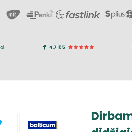
ai
4.7
iš
5
Dirbam