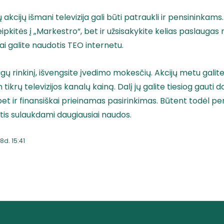
akcijų išmani televizija gali būti patraukli ir pensininkams.
reipkitės į „Markestro“, bet ir užsisakykite kelias paslaug
ai galite naudotis TEO internetu.
gų rinkinį, išvengsite įvedimo mokesčių. Akcijų metu galite 
ikrų televizijos kanalų kainą. Dalį jų galite tiesiog gauti d
 bet ir finansiškai prieinamas pasirinkimas. Būtent todėl p
ktis sulaukdami daugiausiai naudos.
8d. 15:41