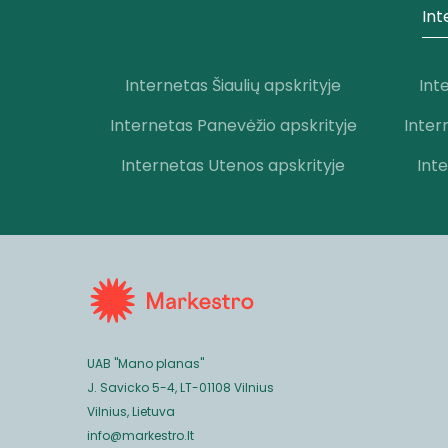
Int
Internetas Šiaulių apskrityje
Int
Internetas Panevėžio apskrityje
Inter
Internetas Utenos apskrityje
Int
UAB "Mano planas"
J. Savicko 5-4, LT-01108 Vilnius
Vilnius, Lietuva
info@markestro.lt