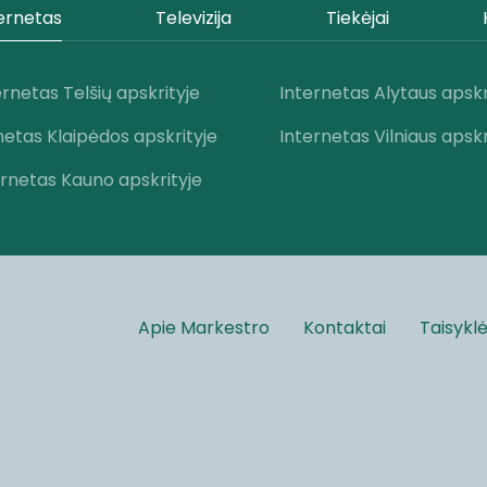
ernetas
Televizija
Tiekėjai
ernetas Telšių apskrityje
Internetas Alytaus apskr
netas Klaipėdos apskrityje
Internetas Vilniaus apskr
ernetas Kauno apskrityje
Apie Markestro
Kontaktai
Taisykl