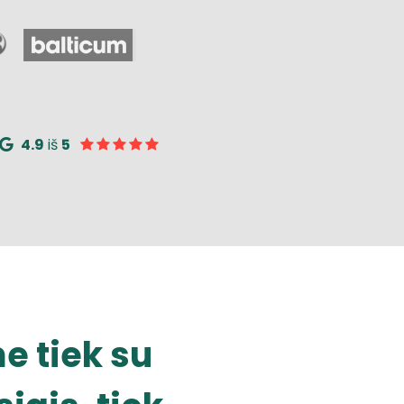
4.9
iš
5
e tiek su