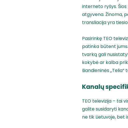
interneto ryšys. Šios
atgyvena. Žinoma, pas
transliacija yra tiesi
Pasirinkę TEO televiz
patinka būtent jums.
tvarką gali nusistaty
kokybė ar kalba prikl
šiandieninės „Telia“ te
Kanalų specifi
TEO televizija – tai 
galite susidaryti kan
ne tik Lietuvoje, bet