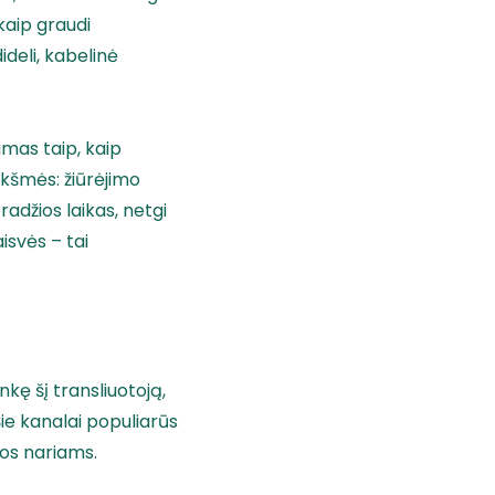
kaip graudi
ideli, kabelinė
amas taip, kaip
ikšmės: žiūrėjimo
radžios laikas, netgi
isvės – tai
kę šį transliuotoją,
Šie kanalai populiarūs
mos nariams.