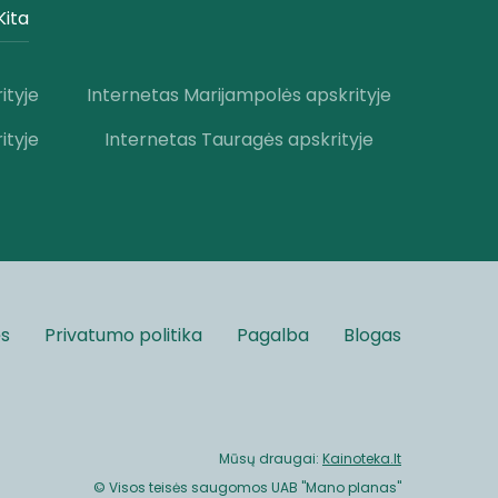
Kita
ityje
Internetas Marijampolės apskrityje
ityje
Internetas Tauragės apskrityje
ės
Privatumo politika
Pagalba
Blogas
Mūsų draugai:
Kainoteka.lt
© Visos teisės saugomos UAB "Mano planas"