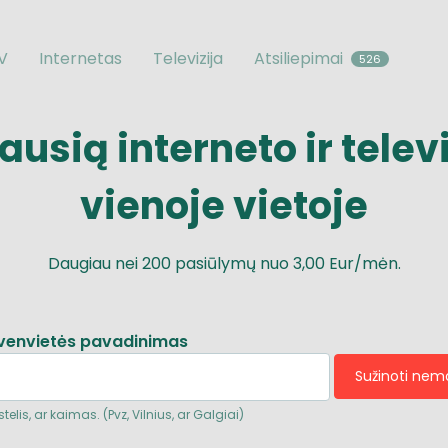
TV
Internetas
Televizija
Atsiliepimai
526
iausią
interneto
ir
telev
vienoje vietoje
Daugiau nei
200
pasiūlymų nuo
3,00 Eur/mėn.
venvietės pavadinimas
Sužinoti ne
telis, ar kaimas. (Pvz, Vilnius, ar Galgiai)