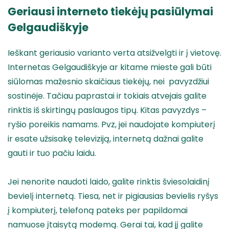
Geriausi interneto tiekėjų pasiūlymai
Gelgaudiškyje
Ieškant geriausio varianto verta atsižvelgti ir į vietovę.
Internetas Gelgaudiškyje ar kitame mieste gali būti
siūlomas mažesnio skaičiaus tiekėjų, nei pavyzdžiui
sostinėje. Tačiau paprastai ir tokiais atvejais galite
rinktis iš skirtingų paslaugos tipų. Kitas pavyzdys –
ryšio poreikis namams. Pvz, jei naudojate kompiuterį
ir esate užsisakę televiziją, internetą dažnai galite
gauti ir tuo pačiu laidu.
Jei nenorite naudoti laido, galite rinktis šviesolaidinį
bevielį internetą. Tiesa, net ir pigiausias bevielis ryšys
į kompiuterį, telefoną pateks per papildomai
namuose įtaisytą modemą. Gerai tai, kad jį galite