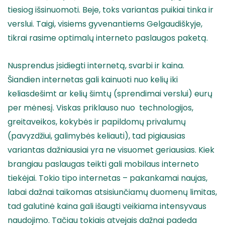
tiesiog išsinuomoti. Beje, toks variantas puikiai tinka ir
verslui. Taigi, visiems gyvenantiems Gelgaudiškyje,
tikrai rasime optimalų interneto paslaugos paketą.
Nusprendus įsidiegti internetą, svarbi ir kaina.
Šiandien internetas gali kainuoti nuo kelių iki
keliasdešimt ar kelių šimtų (sprendimai verslui) eurų
per mėnesį. Viskas priklauso nuo technologijos,
greitaveikos, kokybės ir papildomų privalumų
(pavyzdžiui, galimybės keliauti), tad pigiausias
variantas dažniausiai yra ne visuomet geriausias. Kiek
brangiau paslaugas teikti gali mobilaus interneto
tiekėjai. Tokio tipo internetas – pakankamai naujas,
labai dažnai taikomas atsisiunčiamų duomenų limitas,
tad galutinė kaina gali išaugti veikiama intensyvaus
naudojimo. Tačiau tokiais atvejais dažnai padeda