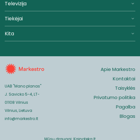
Televizija
Tiekėjai
Kita
Apie Markestro
Kontaktai
UAB "Mano planas"
Taisyklės
J. Savicko 5-4, LT-
Privatumo politika
01108 Vilnius
Pagalba
Vilnius, Lietuva
Blogas
info@markestro.lt
Mūsų draugai:
Kainoteka.lt