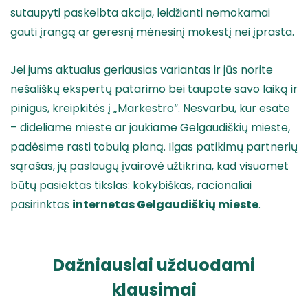
sutaupyti paskelbta akcija, leidžianti nemokamai
gauti įrangą ar geresnį mėnesinį mokestį nei įprasta.
Jei jums aktualus geriausias variantas ir jūs norite
nešališkų ekspertų patarimo bei taupote savo laiką ir
pinigus, kreipkitės į „Markestro“. Nesvarbu, kur esate
– dideliame mieste ar jaukiame Gelgaudiškių mieste,
padėsime rasti tobulą planą. Ilgas patikimų partnerių
sąrašas, jų paslaugų įvairovė užtikrina, kad visuomet
būtų pasiektas tikslas: kokybiškas, racionaliai
pasirinktas
internetas Gelgaudiškių mieste
.
Dažniausiai užduodami
klausimai