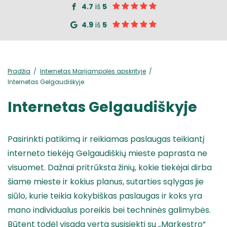
4.7
iš
5
4.9
iš
5
Pradžia
Internetas Marijampolės apskrityje
Internetas Gelgaudiškyje
Internetas Gelgaudiškyje
Pasirinkti patikimą ir reikiamas paslaugas teikiantį
interneto tiekėją Gelgaudiškių mieste paprasta ne
visuomet. Dažnai pritrūksta žinių, kokie tiekėjai dirba
šiame mieste ir kokius planus, sutarties sąlygas jie
siūlo, kurie teikia kokybiškas paslaugas ir koks yra
mano individualus poreikis bei techninės galimybės.
Būtent todėl visada verta susisiekti su „Markestro“