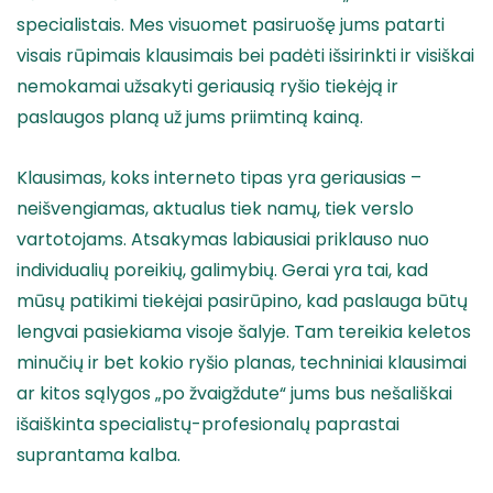
specialistais. Mes visuomet pasiruošę jums patarti
visais rūpimais klausimais bei padėti išsirinkti ir visiškai
nemokamai užsakyti geriausią ryšio tiekėją ir
paslaugos planą už jums priimtiną kainą.
Klausimas, koks interneto tipas yra geriausias –
neišvengiamas, aktualus tiek namų, tiek verslo
vartotojams. Atsakymas labiausiai priklauso nuo
individualių poreikių, galimybių. Gerai yra tai, kad
mūsų patikimi tiekėjai pasirūpino, kad paslauga būtų
lengvai pasiekiama visoje šalyje. Tam tereikia keletos
minučių ir bet kokio ryšio planas, techniniai klausimai
ar kitos sąlygos „po žvaigždute“ jums bus nešališkai
išaiškinta specialistų-profesionalų paprastai
suprantama kalba.