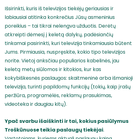
Išsirinkti, kuris iš televizijos tiekėjų geriausias ir
labiausiai atitinka konkrečius Jūsų asmeninius
poreikius – tai tikrai nelengva užduotis. Derėtų
atkreipti dėmesį į keletą dalykų, padėsiančių
tinkamai pasirinkti, kuri televizija tinkamiausia būtent
Jums. Pirmiausia, nuspręskite, kokio tipo televizijos
norite. Vietoj anksčiau populiarios kabelinės, jau
keletą metų siūlomos ir kitokios, kur kas
kokybiškesnės paslaugos: skaitmeninė arba išmanioji
televizija, turinti papildomų funkcijų (tokių, kaip įrašų
peržiūra, programėlės, reklamų prasukimas,
videoteka ir daugiau kitų).
Ypač svarbu išaiškinti ir tai, kokius pasiūlymus
Troškūnuose
teikia paslaugų tiekėjai
.
Vartotojams, kuriems aktuali paslaugų kaina,