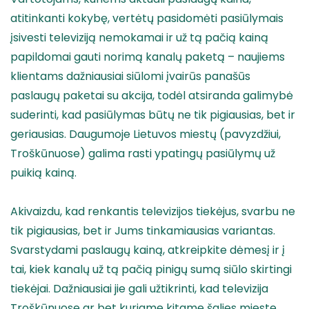
atitinkanti kokybę, vertėtų pasidomėti pasiūlymais
įsivesti televiziją nemokamai ir už tą pačią kainą
papildomai gauti norimą kanalų paketą – naujiems
klientams dažniausiai siūlomi įvairūs panašūs
paslaugų paketai su akcija, todėl atsiranda galimybė
suderinti, kad pasiūlymas būtų ne tik pigiausias, bet ir
geriausias. Daugumoje Lietuvos miestų (pavyzdžiui,
Troškūnuose) galima rasti ypatingų pasiūlymų už
puikią kainą.
Akivaizdu, kad renkantis televizijos tiekėjus, svarbu ne
tik pigiausias, bet ir Jums tinkamiausias variantas.
Svarstydami paslaugų kainą, atkreipkite dėmesį ir į
tai, kiek kanalų už tą pačią pinigų sumą siūlo skirtingi
tiekėjai. Dažniausiai jie gali užtikrinti, kad televizija
Troškūnuose ar bet kuriame kitame šalies mieste