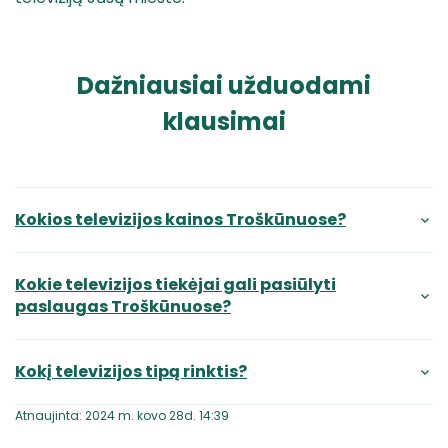
Dažniausiai užduodami
klausimai
Kokios televizijos kainos Troškūnuose?
Kokie televizijos tiekėjai gali pasiūlyti
paslaugas Troškūnuose?
Kokį televizijos tipą rinktis?
Atnaujinta: 2024 m. kovo 28d. 14:39