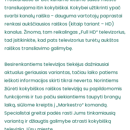
transliuojama itin kokybiškai. Kokybei užtikrinti ypač
svarbi kanalų raiška – dauguma vartotojų paprastai
renkasi aukščiausios raiškos (kitaip tariant – HD)
kanalus. Žinoma, tam reikalingas „Full HD“ televizorius,
tad įsitikinkite, kad pats televizorius turėtų aukštos
raiškos transliavimo galimybę.
Besirenkantiems televizijos tiekėjus dažniausiai
aktualus geriausias variantas, tačiau laiko patiems
ieškoti informacijos skirti tikrai neverta. Norintiems
žiūrėti kokybiškos raiškos televiziją su papildomomis
funkcijomis ir tuo pačiu siekiantiems taupyti brangų
laiką, siūlome kreiptis į „Markestro“ komandą.
Specialistai greitai padės rasti Jums tinkamiausią
variantą ir džiaugtis galimybe atrasti kokybišką
televiziją Jūsų mieste.