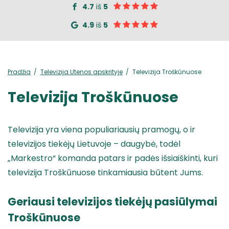
4.7
iš
5
4.9
iš
5
Pradžia
Televizija Utenos apskrityje
Televizija Troškūnuose
Televizija Troškūnuose
Televizija yra viena populiariausių pramogų, o ir
televizijos tiekėjų Lietuvoje – daugybė, todėl
„Markestro“ komanda patars ir padės išsiaiškinti, kuri
televizija Troškūnuose tinkamiausia būtent Jums.
Geriausi televizijos tiekėjų pasiūlymai
Troškūnuose