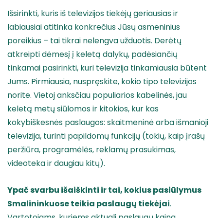
Išsirinkti, kuris iš televizijos tiekėjų geriausias ir
labiausiai atitinka konkrečius Jūsų asmeninius
poreikius – tai tikrai nelengva užduotis. Derėtų
atkreipti dėmesį į keletą dalykų, padėsiančių
tinkamai pasirinkti, kuri televizija tinkamiausia būtent
Jums. Pirmiausia, nuspręskite, kokio tipo televizijos
norite. Vietoj anksčiau populiarios kabelinės, jau
keletą metų siūlomos ir kitokios, kur kas
kokybiškesnės paslaugos: skaitmeninė arba išmanioji
televizija, turinti papildomų funkcijų (tokių, kaip įrašų
peržiūra, programėlės, reklamų prasukimas,
videoteka ir daugiau kitų).
Ypač svarbu išaiškinti ir tai, kokius pasiūlymus
Smalininkuose
teikia paslaugų tiekėjai
.
Vartotojams, kuriems aktuali paslaugų kaina,