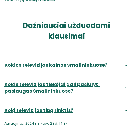
Dažniausiai užduodami
klausimai
Kokios televizijos kainos Smalininkuose?
Kokie televizijos tiekėjai gali pasiūlyti
paslaugas Smalininkuose?
Kokį televizijos tipą rinktis?
Atnaujinta: 2024 m. kovo 28d. 14:34