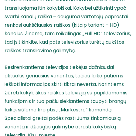
transliuojama itin kokybiškai. Kokybei užtikrinti ypač
svarbi kanalų raiška – dauguma vartotojų paprastai
renkasi aukščiausios raiškos (kitaip tariant – HD)
kanalus. Žinoma, tam reikalingas „Full HD“ televizorius,
tad įsitikinkite, kad pats televizorius turėtų aukštos
raiškos transliavimo galimybę.
Besirenkantiems televizijos tiekėjus dažniausiai
aktualus geriausias variantas, tačiau laiko patiems
ieškoti informacijos skirti tikrai neverta. Norintiems
žiūrėti kokybiškos raiškos televiziją su papildomomis
funkcijomis ir tuo pačiu siekiantiems taupyti brangų
laiką, siūlome kreiptis į „Markestro“ komandą.
Specialistai greitai padės rasti Jums tinkamiausią
variantą ir džiaugtis galimybe atrasti kokybišką
televiziją Jūsų mieste.