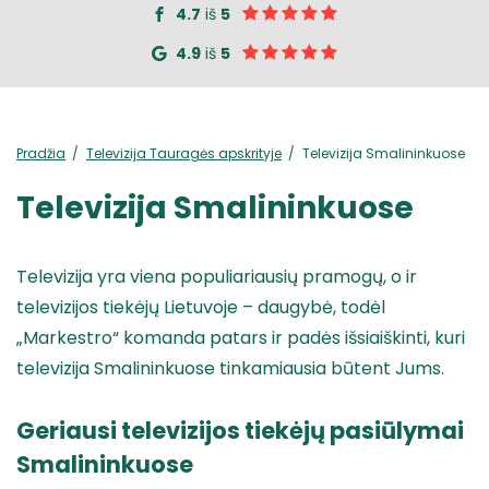
4.7
iš
5
4.9
iš
5
Pradžia
Televizija Tauragės apskrityje
Televizija Smalininkuose
Televizija Smalininkuose
Televizija yra viena populiariausių pramogų, o ir
televizijos tiekėjų Lietuvoje – daugybė, todėl
„Markestro“ komanda patars ir padės išsiaiškinti, kuri
televizija Smalininkuose tinkamiausia būtent Jums.
Geriausi televizijos tiekėjų pasiūlymai
Smalininkuose