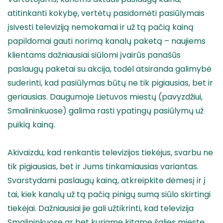
atitinkanti kokybę, vertėtų pasidomėti pasiūlymais
įsivesti televiziją nemokamai ir už tą pačią kainą
papildomai gauti norimą kanalų paketą – naujiems
klientams dažniausiai siūlomi įvairūs panašūs
paslaugų paketai su akcija, todėl atsiranda galimybė
suderinti, kad pasiūlymas būtų ne tik pigiausias, bet ir
geriausias. Daugumoje Lietuvos miestų (pavyzdžiui,
Smalininkuose) galima rasti ypatingų pasiūlymų už
puikią kainą.
Akivaizdu, kad renkantis televizijos tiekėjus, svarbu ne
tik pigiausias, bet ir Jums tinkamiausias variantas.
Svarstydami paslaugų kainą, atkreipkite dėmesį ir į
tai, kiek kanalų už tą pačią pinigų sumą siūlo skirtingi
tiekėjai. Dažniausiai jie gali užtikrinti, kad televizija
Smalininkuose ar bet kuriame kitame šalies mieste