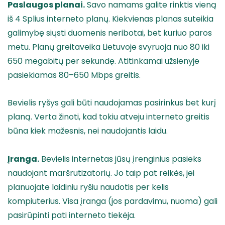
Paslaugos planai.
Savo namams galite rinktis vieną
iš 4 Splius interneto planų. Kiekvienas planas suteikia
galimybę siųsti duomenis neribotai, bet kuriuo paros
metu. Planų greitaveika Lietuvoje svyruoja nuo 80 iki
650 megabitų per sekundę. Atitinkamai užsienyje
pasiekiamas 80–650 Mbps greitis.
Bevielis ryšys gali būti naudojamas pasirinkus bet kurį
planą. Verta žinoti, kad tokiu atveju interneto greitis
būna kiek mažesnis, nei naudojantis laidu.
Įranga.
Bevielis internetas jūsų įrenginius pasieks
naudojant maršrutizatorių. Jo taip pat reikės, jei
planuojate laidiniu ryšiu naudotis per kelis
kompiuterius. Visa įranga (jos pardavimu, nuoma) gali
pasirūpinti pati interneto tiekėja.