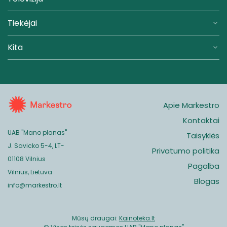
Tiekėjai
Kita
Apie Markestro
Kontaktai
UAB "Mano planas"
Taisyklės
J. Savicko 5-4, LT-
Privatumo politika
01108 Vilnius
Pagalba
Vilnius, Lietuva
Blogas
info@markestro.lt
Mūsų draugai:
Kainoteka.lt