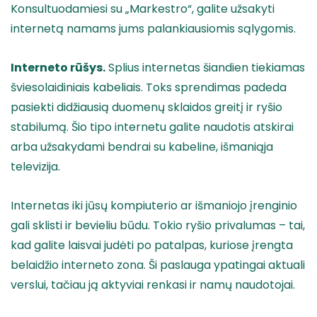
Konsultuodamiesi su „Markestro“, galite užsakyti
internetą namams jums palankiausiomis sąlygomis.
Interneto rūšys.
Splius internetas šiandien tiekiamas
šviesolaidiniais kabeliais. Toks sprendimas padeda
pasiekti didžiausią duomenų sklaidos greitį ir ryšio
stabilumą. Šio tipo internetu galite naudotis atskirai
arba užsakydami bendrai su kabeline, išmaniąja
televizija.
Internetas iki jūsų kompiuterio ar išmaniojo įrenginio
gali sklisti ir bevieliu būdu. Tokio ryšio privalumas – tai,
kad galite laisvai judėti po patalpas, kuriose įrengta
belaidžio interneto zona. Ši paslauga ypatingai aktuali
verslui, tačiau ją aktyviai renkasi ir namų naudotojai.