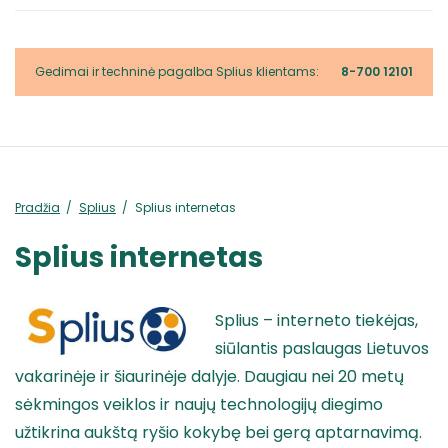
Gedimai ir techninė pagalba Splius klientams:
8-700 12101
Pradžia
Splius
Splius internetas
Splius internetas
Splius – interneto tiekėjas,
siūlantis paslaugas Lietuvos
vakarinėje ir šiaurinėje dalyje. Daugiau nei 20 metų
sėkmingos veiklos ir naujų technologijų diegimo
užtikrina aukštą ryšio kokybę bei gerą aptarnavimą.