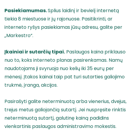
Pasiekiamumas.
Splius laidinį ir bevielį internetą
tiekia 8 miestuose ir jų rajonuose. Pasitikrinti, ar
interneto ryšys pasiekiamas jūsų adresu, galite per
„Markestro“.
Įkainiai ir sutarčių tipai.
Paslaugos kaina priklauso
nuo to, koks interneto planas pasirenkamas. Namų
naudotojams ji svyruoja nuo kelių iki 35 eurų per
mėnesį. Įtakos kainai taip pat turi sutarties galiojimo
trukmė, įranga, akcijos.
Pasirašyti galite neterminuotą arba vienerius, dvejus,
trejus metus galiojančią sutartį. Jei nuspręsite rinktis
neterminuotą sutartį, galutinę kainą padidins
vienkartinis paslaugos administravimo mokestis.