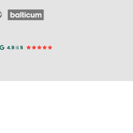
4.9
iš
5