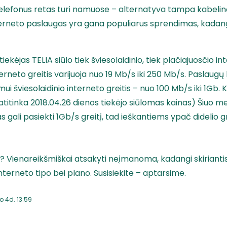
telefonus retas turi namuose – alternatyva tampa kabelinė
interneto paslaugas yra gana populiarus sprendimas, kadangi
tiekėjas TELIA siūlo tiek šviesolaidinio, tiek plačiajuosčio i
terneto greitis varijuoja nuo 19 Mb/s iki 250 Mb/s. Paslaugų
imui šviesolaidinio interneto greitis – nuo 100 Mb/s iki 1Gb.
s atitinka 2018.04.26 dienos tiekėjo siūlomas kainas) Šiuo me
as gali pasiekti 1Gb/s greitį, tad ieškantiems ypač didelio g
as? Vienareikšmiškai atsakyti neįmanoma, kadangi skiriant
interneto tipo bei plano. Susisiekite – aptarsime.
o 4d. 13:59