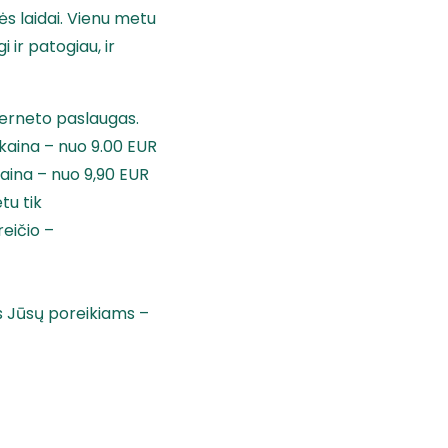
s laidai. Vienu metu
 ir patogiau, ir
nterneto paslaugas.
 kaina – nuo 9.00 EUR
 Kaina – nuo 9,90 EUR
tu tik
reičio –
is Jūsų poreikiams –