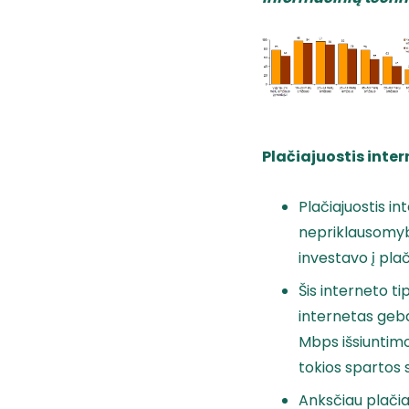
Plačiajuostis inte
Plačiajuostis i
nepriklausomybę
investavo į pla
Šis interneto ti
internetas geba
Mbps išsiuntimo
tokios spartos
Anksčiau plačia