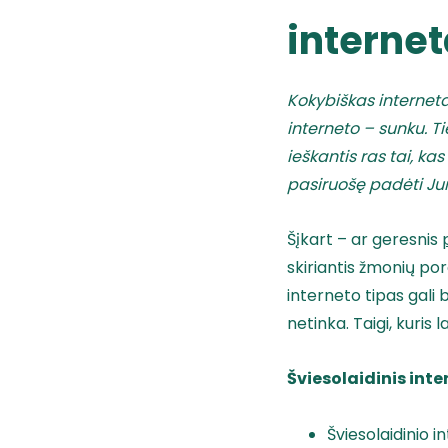
interne
Kokybiškas internetas
interneto – sunku. Ti
ieškantis ras tai, ka
pasiruošę padėti Jum
Šįkart – ar geresnis
skiriantis žmonių po
interneto tipas gali
netinka. Taigi, kuris
Šviesolaidinis int
Šviesolaidinio 