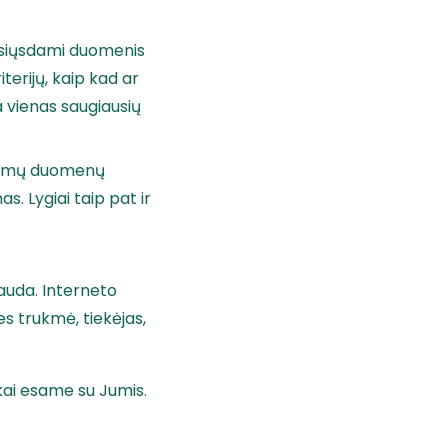
sisiųsdami duomenis
terijų, kaip kad ar
a vienas saugiausių
nčiamų duomenų
s. Lygiai taip pat ir
auda. Interneto
es trukmė, tiekėjas,
eškai esame su Jumis.