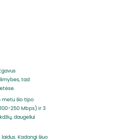
Atgavus
alimybes, tad
ietėse.
o metu šio tipo
 100-250 Mbps) ir 3
džių, daugeliui
laidus. Kadangi šiuo