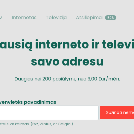
TV
Internetas
Televizija
Atsiliepimai
526
iausią
interneto
ir
telev
savo adresu
Daugiau nei
200
pasiūlymų nuo
3,00 Eur/mėn.
venvietės pavadinimas
Sužinoti ne
telis, ar kaimas. (Pvz, Vilnius, ar Galgiai)