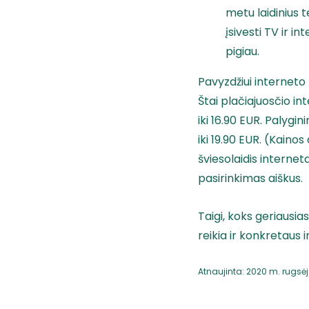
metu laidinius 
įsivesti TV ir 
pigiau.
Pavyzdžiui interneto 
Štai plačiajuosčio in
iki 16.90 EUR. Palygin
iki 19.90 EUR. (Kaino
šviesolaidis internet
pasirinkimas aiškus.
Taigi, koks geriausi
reikia ir konkretaus 
Atnaujinta: 2020 m. rugsėj