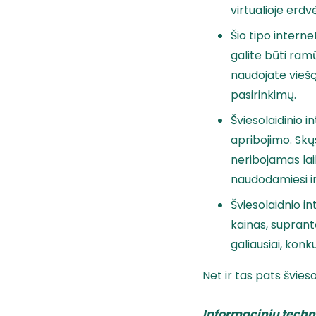
virtualioje erdv
Šio tipo intern
galite būti ramū
naudojate viešą 
pasirinkimų.
Šviesolaidinio 
apribojimo. Skųs
neribojamas laik
naudodamiesi i
Šviesolaidnio i
kainas, supranta
galiausiai, konk
Net ir tas pats švies
Informacinių tech