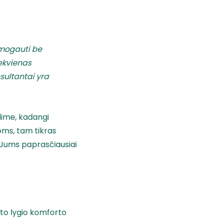
ramogauti be
iekvienas
nsultantai yra
lime, kadangi
oms, tam tikras
s Jums paprasčiausiai
što lygio komforto