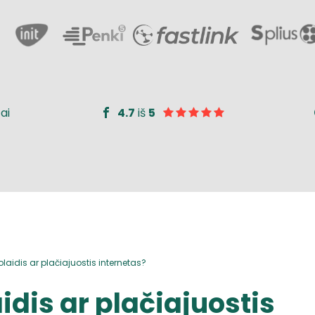
ai
4.7
iš
5
olaidis ar plačiajuostis internetas?
idis ar plačiajuostis