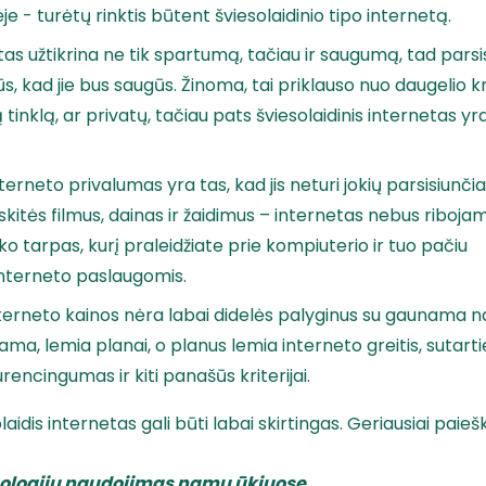
ėje - turėtų rinktis būtent šviesolaidinio tipo internetą.
etas užtikrina ne tik spartumą, tačiau ir saugumą, tad par
s, kad jie bus saugūs. Žinoma, tai priklauso nuo daugelio kri
tinklą, ar privatų, tačiau pats šviesolaidinis internetas yr
interneto privalumas yra tas, kad jis neturi jokių parsisiu
kitės filmus, dainas ir žaidimus – internetas nebus ribojama
o tarpas, kurį praleidžiate prie kompiuterio ir tuo pačiu
nterneto paslaugomis.
nterneto kainos nėra labai didelės palyginus su gaunama n
ma, lemia planai, o planus lemia interneto greitis, sutarti
urencingumas ir kiti panašūs kriterijai.
olaidis internetas gali būti labai skirtingas. Geriausiai pai
nologijų naudojimas namų ūkiuose