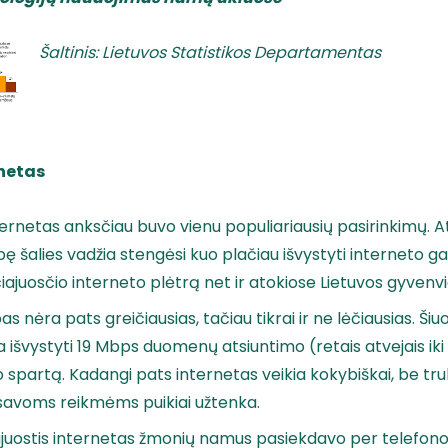
Šaltinis: Lietuvos Statistikos Departamentas
rnetas
nternetas anksčiau buvo vienu populiariausių pasirinkimų. 
 šalies vadžia stengėsi kuo plačiau išvystyti interneto g
čiajuosčio interneto plėtrą net ir atokiose Lietuvos gyvenv
pas nėra pats greičiausias, tačiau tikrai ir ne lėčiausias. Šiu
 išvystyti 19 Mbps duomenų atsiuntimo (retais atvejais iki
 spartą. Kadangi pats internetas veikia kokybiškai, be truk
 savoms reikmėms puikiai užtenka.
juostis internetas žmonių namus pasiekdavo per telefono 