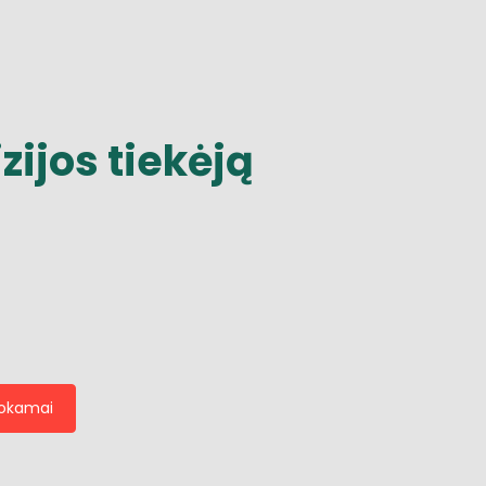
izijos
tiekėją
mokamai