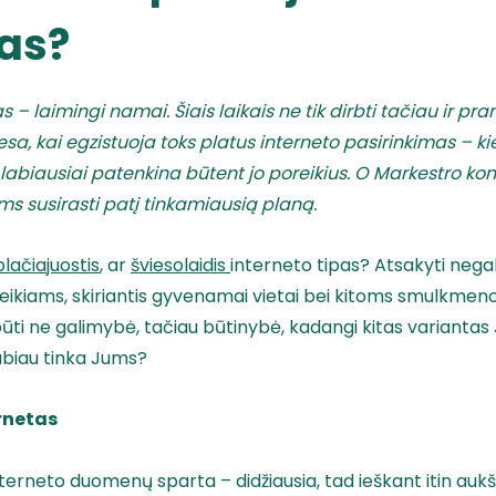
tas?
 – laimingi namai. Šiais laikais ne tik dirbti tačiau ir p
esa, kai egzistuoja toks platus interneto pasirinkimas – k
s labiausiai patenkina būtent jo poreikius. O Markestro ko
s susirasti patį tinkamiausią planą.
plačiajuostis
, ar
šviesolaidis
interneto tipas? Atsakyti nega
reikiams, skiriantis gyvenamai vietai bei kitoms smulkmen
 būti ne galimybė, tačiau būtinybė, kadangi kitas varianta
 labiau tinka Jums?
ernetas
interneto duomenų sparta – didžiausia, tad ieškant itin auk